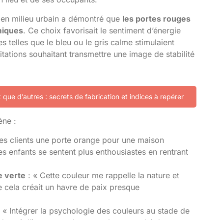
 en milieu urbain a démontré que
les portes rouges
miques
. Ce choix favorisait le sentiment d’énergie
es telles que le bleu ou le gris calme stimulaient
bitations souhaitant transmettre une image de stabilité
x que d’autres : secrets de fabrication et indices à repérer
ène :
mes clients une porte orange pour une maison
es enfants se sentent plus enthousiastes en rentrant
e verte
: « Cette couleur me rappelle la nature et
e cela créait un havre de paix presque
 « Intégrer la psychologie des couleurs au stade de