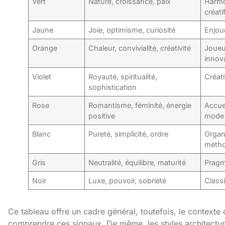
Vert
Nature, croissance, paix
Harmo
créati
Jaune
Joie, optimisme, curiosité
Enjoué
Orange
Chaleur, convivialité, créativité
Joueu
innov
Violet
Royauté, spiritualité,
Créati
sophistication
Rose
Romantisme, féminité, énergie
Accuei
positive
mode
Blanc
Pureté, simplicité, ordre
Organ
méth
Gris
Neutralité, équilibre, maturité
Pragm
Noir
Luxe, pouvoir, sobriété
Classi
Ce tableau offre un cadre général, toutefois, le contexte 
comprendre ces signaux. De même, les styles architectu