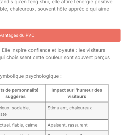
andis qu’en feng shui, elle attire l’énergie positive.
ble, chaleureux, souvent hôte apprécié qui aime
 avantages du PVC
 Elle inspire confiance et loyauté : les visiteurs
qui choisissent cette couleur sont souvent perçus
r symbolique psychologique :
its de personnalité
Impact sur l’humeur des
suggérés
visiteurs
ieux, sociable,
Stimulant, chaleureux
iste
ectuel, fiable, calme
Apaisant, rassurant