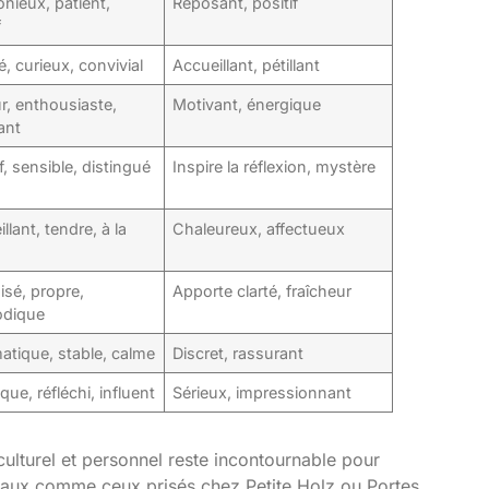
nieux, patient,
Reposant, positif
f
, curieux, convivial
Accueillant, pétillant
r, enthousiaste,
Motivant, énergique
ant
f, sensible, distingué
Inspire la réflexion, mystère
llant, tendre, à la
Chaleureux, affectueux
isé, propre,
Apporte clarté, fraîcheur
odique
atique, stable, calme
Discret, rassurant
que, réfléchi, influent
Sérieux, impressionnant
culturel et personnel reste incontournable pour
raux comme ceux prisés chez Petite Holz ou Portes