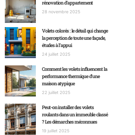
rénovation d’appartement
28 novembre 2025
Volets colorés : le détail qui change
la perception de toute une façade,
études à l’appui
24 juillet 2025
Comment les volets influencent la
performance thermique d’une
maison atypique
22 juillet 2025
Peut-on installer des volets
roulants dans un immeuble classé
? Les démarches méconnues
19 juillet 2025