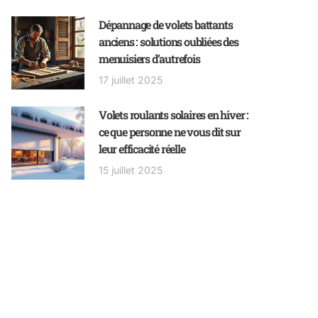
Dépannage de volets battants
anciens : solutions oubliées des
menuisiers d’autrefois
17 juillet 2025
Volets roulants solaires en hiver :
ce que personne ne vous dit sur
leur efficacité réelle
15 juillet 2025