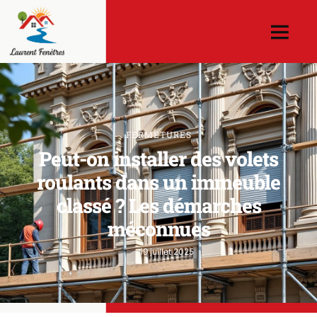
FERMETURES
Peut-on installer des volets
roulants dans un immeuble
classé ? Les démarches
méconnues
19 juillet 2025