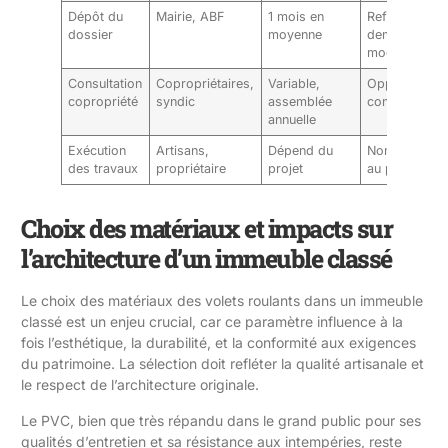
Dépôt du
Mairie, ABF
1 mois en
Refus ou
dossier
moyenne
demandes d
modification
Consultation
Copropriétaires,
Variable,
Opposition o
copropriété
syndic
assemblée
contestations
annuelle
Exécution
Artisans,
Dépend du
Non-conform
des travaux
propriétaire
projet
au permis
Choix des matériaux et impacts sur
l’architecture d’un immeuble classé
Le choix des matériaux des volets roulants dans un immeuble
classé est un enjeu crucial, car ce paramètre influence à la
fois l’esthétique, la durabilité, et la conformité aux exigences
du patrimoine. La sélection doit refléter la qualité artisanale et
le respect de l’architecture originale.
Le PVC, bien que très répandu dans le grand public pour ses
qualités d’entretien et sa résistance aux intempéries, reste