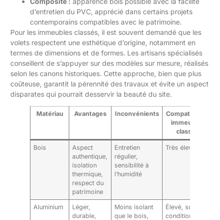
Composite :
apparence bois possible avec la facilité
d’entretien du PVC, apprécié dans certains projets
contemporains compatibles avec le patrimoine.
Pour les immeubles classés, il est souvent demandé que les
volets respectent une esthétique d’origine, notamment en
termes de dimensions et de formes. Les artisans spécialisés
conseillent de s’appuyer sur des modèles sur mesure, réalisés
selon les canons historiques. Cette approche, bien que plus
coûteuse, garantit la pérennité des travaux et évite un aspect
disparates qui pourrait desservir la beauté du site.
Matériau
Avantages
Inconvénients
Compatibilité
immeuble
classé
Bois
Aspect
Entretien
Très élevé
authentique,
régulier,
isolation
sensibilité à
thermique,
l’humidité
respect du
patrimoine
Aluminium
Léger,
Moins isolant
Élevé, sous
durable,
que le bois,
conditions