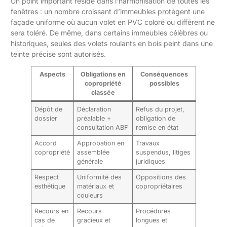
Un point important réside dans l’harmonisation de toutes les
fenêtres : un nombre croissant d’immeubles protègent une
façade uniforme où aucun volet en PVC coloré ou différent ne
sera toléré. De même, dans certains immeubles célèbres ou
historiques, seules des volets roulants en bois peint dans une
teinte précise sont autorisés.
Aspects
Obligations en
Conséquences
copropriété
possibles
classée
Dépôt de
Déclaration
Refus du projet,
dossier
préalable +
obligation de
consultation ABF
remise en état
Accord
Approbation en
Travaux
copropriété
assemblée
suspendus, litiges
générale
juridiques
Respect
Uniformité des
Oppositions des
esthétique
matériaux et
copropriétaires
couleurs
Recours en
Recours
Procédures
cas de
gracieux et
longues et