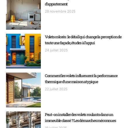
d’appartement
28 novembre 2025
Volets colorés : le détail qui change la perception de
toute une façade, études à l’appui
24 juillet 2025
Comment les volets influencent la performance
thermique d’une maison atypique
22 juillet 2025
Peut-on installer des volets roulants dans un
immeuble classé ? Les démarches méconnues
19 juillet 2025