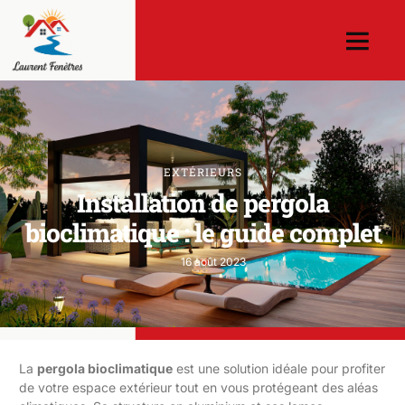
EXTÉRIEURS
Installation de pergola
bioclimatique : le guide complet
16 août 2023
La
pergola bioclimatique
est une solution idéale pour profiter
de votre espace extérieur tout en vous protégeant des aléas